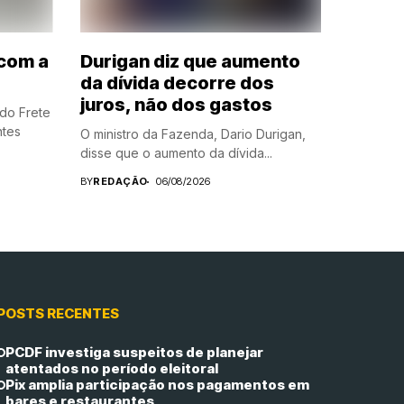
com a
Durigan diz que aumento
da dívida decorre dos
juros, não dos gastos
 do Frete
ntes
O ministro da Fazenda, Dario Durigan,
disse que o aumento da dívida...
BY
REDAÇÃO
06/08/2026
POSTS RECENTES
PCDF investiga suspeitos de planejar
atentados no período eleitoral
Pix amplia participação nos pagamentos em
bares e restaurantes