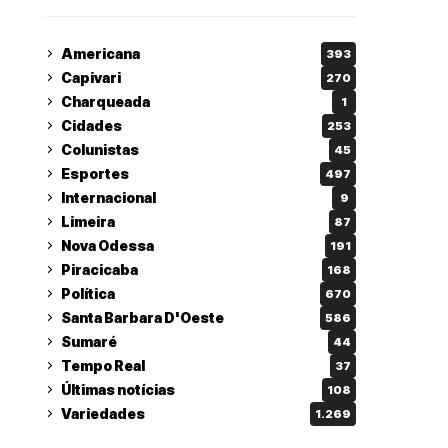
Americana
393
Capivari
270
Charqueada
1
Cidades
253
Colunistas
45
Esportes
497
Internacional
9
Limeira
87
Nova Odessa
191
Piracicaba
168
Política
670
Santa Barbara D'Oeste
586
Sumaré
44
Tempo Real
37
Últimas notícias
108
Variedades
1.269