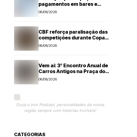
pagamentos em bares e
restaurantes
06/08/2026
CBF reforça paralisação das
competições durante Copa
Feminina em 2027
06/08/2026
Vem aí: 3º Encontro Anual de
Carros Antigos na Praça dos
Três Poderes em Nova
06/08/2026
Odessa
Ouça o Iron Podcast, personalidades da nossa
região sempre com histórias incríveis!
CATEGORIAS