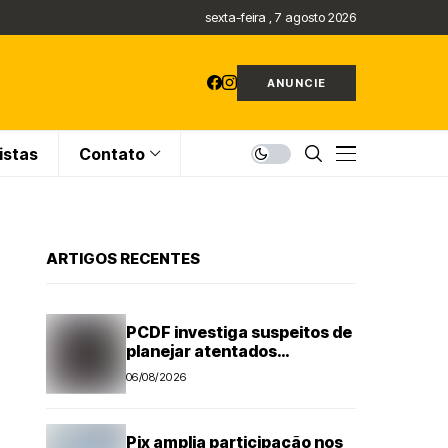
sexta-feira , 7 agosto 2026
ANUNCIE
istas
Contato
ARTIGOS RECENTES
PCDF investiga suspeitos de
planejar atentados
no período eleitoral
06/08/2026
Pix amplia participação nos