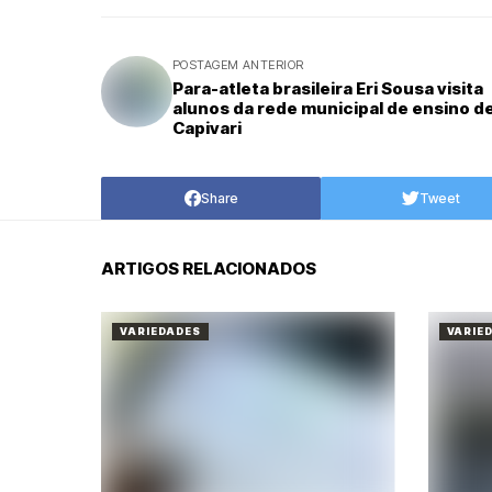
POSTAGEM ANTERIOR
Para-atleta brasileira Eri Sousa visita
alunos da rede municipal de ensino d
Capivari
Share
Tweet
ARTIGOS RELACIONADOS
VARIEDADES
VARIE