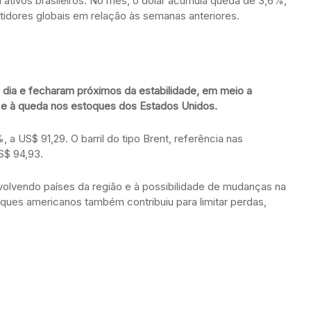
 ativos brasileiros. No mês, o dólar acumula queda de 3,6%,
stidores globais em relação às semanas anteriores.
 dia e fecharam próximos da estabilidade, em meio a
o e à queda nos estoques dos Estados Unidos.
 a US$ 91,29. O barril do tipo Brent, referência nas
S$ 94,93.
lvendo países da região e à possibilidade de mudanças na
oques americanos também contribuiu para limitar perdas,