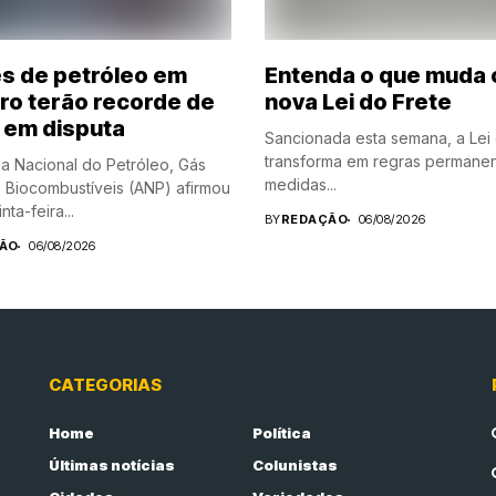
es de petróleo em
Entenda o que muda 
ro terão recorde de
nova Lei do Frete
 em disputa
Sancionada esta semana, a Lei
transforma em regras permane
a Nacional do Petróleo, Gás
medidas...
e Biocombustíveis (ANP) afirmou
nta-feira...
BY
REDAÇÃO
06/08/2026
ÃO
06/08/2026
CATEGORIAS
Home
Política
Últimas notícias
Colunistas