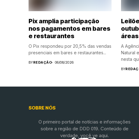
Pix amplia participação
Leilõ
nos pagamentos em bares
outub
e restaurantes
áreas
O Pix respondeu por 20,5% das vendas
A Agênci
presenciais em bares e restaurantes...
Natural 
nesta qui
BY
REDAÇÃO
06/08/2026
BY
REDAÇ
SOBRE NÓS
O primeiro portal de notícias e informações
sobre a região de DDD 019. Conteúdo de
verdade, você ve aqui.