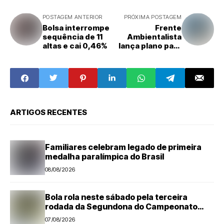
POSTAGEM ANTERIOR
PRÓXIMA POSTAGEM
Bolsa interrompe
Frente
sequência de 11
Ambientalista
altas e cai 0,46%
lança plano para
orientar agenda
do Congresso
ARTIGOS RECENTES
Familiares celebram legado de primeira
medalha paralímpica do Brasil
08/08/2026
Bola rola neste sábado pela terceira
rodada da Segundona do Campeonato
Amador de Futebol
07/08/2026