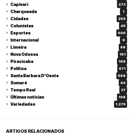
Capivari
273
Charqueada
1
Cidades
254
Colunistas
45
Esportes
500
Internacional
9
Limeira
88
Nova Odessa
191
Piracicaba
169
Política
671
Santa Barbara D'Oeste
588
Sumaré
44
Tempo Real
37
Últimas notícias
108
Variedades
1.275
ARTIGOS RELACIONADOS