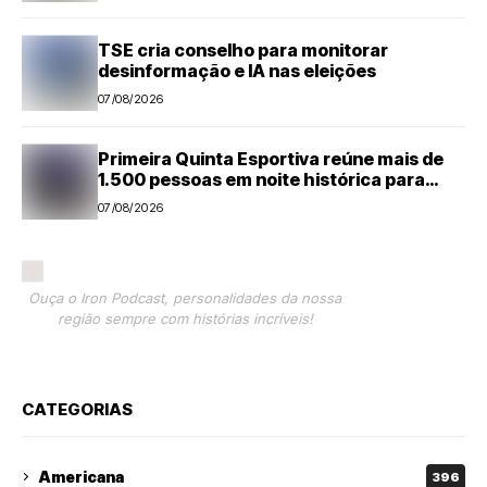
TSE cria conselho para monitorar
desinformação e IA nas eleições
07/08/2026
Primeira Quinta Esportiva reúne mais de
1.500 pessoas em noite histórica para
Capivari
07/08/2026
Ouça o Iron Podcast, personalidades da nossa
região sempre com histórias incríveis!
CATEGORIAS
Americana
396