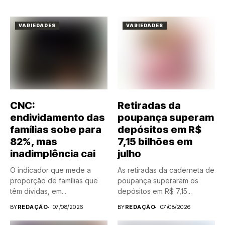
VARIEDADES
VARIEDADES
CNC:
Retiradas da
endividamento das
poupança superam
famílias sobe para
depósitos em R$
82%, mas
7,15 bilhões em
inadimplência cai
julho
O indicador que mede a
As retiradas da caderneta de
proporção de famílias que
poupança superaram os
têm dívidas, em...
depósitos em R$ 7,15...
BY
REDAÇÃO
07/08/2026
BY
REDAÇÃO
07/08/2026