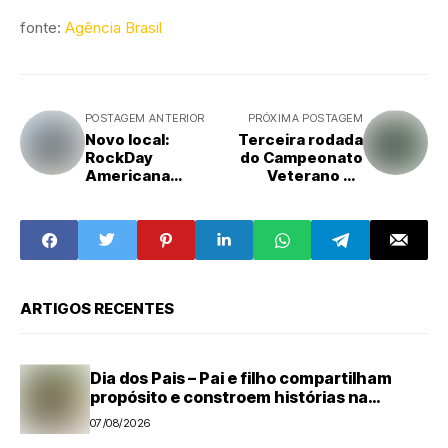
fonte:
Agência Brasil
POSTAGEM ANTERIOR
PRÓXIMA POSTAGEM
Novo local:
Terceira rodada
RockDay
do Campeonato
Americana
Veterano de
acontece no
Futebol Amador
Recinto do Clube
acontece neste
dos Cavaleiros
domingo
dias 3 e 4 de julho
ARTIGOS RECENTES
Dia dos Pais – Pai e filho compartilham
propósito e constroem histórias na
Suzano, em Limeira (SP)
07/08/2026