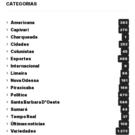
CATEGORIAS
Americana
393
Capivari
270
Charqueada
1
Cidades
253
Colunistas
45
Esportes
498
Internacional
9
Limeira
88
Nova Odessa
191
Piracicaba
169
Política
670
Santa Barbara D'Oeste
586
Sumaré
44
Tempo Real
37
Últimas notícias
108
Variedades
1.273