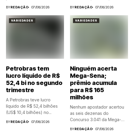
BY
REDAÇÃO
07/08/2026
BY
REDAÇÃO
07/08/2026
VARIEDADES
VARIEDADES
Petrobras tem
Ninguém acerta
lucro líquido de R$
Mega-Sena;
52,4 bi no segundo
prêmio acumula
trimestre
para R$ 165
milhões
A Petrobras teve lucro
líquido de R$ 52,4 bilhões
Nenhum apostador acertou
(US$ 10,4 bilhões) no...
as seis dezenas do
Concurso 3.041 da Mega-
BY
REDAÇÃO
07/08/2026
Sena, realizado nesta...
BY
REDAÇÃO
07/08/2026