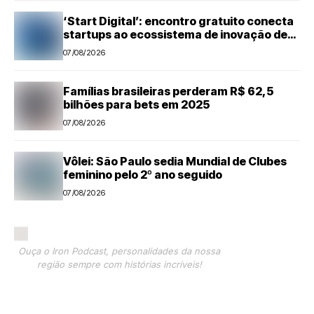
‘Start Digital’: encontro gratuito conecta
startups ao ecossistema de inovação de
Piracicaba
07/08/2026
Famílias brasileiras perderam R$ 62,5
bilhões para bets em 2025
07/08/2026
Vôlei: São Paulo sedia Mundial de Clubes
feminino pelo 2º ano seguido
07/08/2026
Ouça o Iron Podcast, personalidades da nossa
região sempre com histórias incríveis!