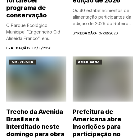
fortalecer
edição de 2026
programa de
Os 40 estabelecimentos de
conservação
alimentação participantes da
edição de 2026 do Roteiro...
O Parque Ecológico
Municipal “Engenheiro Cid
BY
REDAÇÃO
07/08/2026
Almeida Franco”, em
Americana, ganhou dois...
BY
REDAÇÃO
07/08/2026
AMERICANA
AMERICANA
Trecho da Avenida
Prefeitura de
Brasil será
Americana abre
interditado neste
inscrições para
domingo para obra
participação no