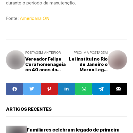
durante o período da manutenção.
Fonte:
Americana ON
POSTAGEM ANTERIOR
PRÓXIMA POSTAGEM
Vereador Felipe
Lei institui no Rio
Corá homenageia
de Janeiro o
os 40 anos da
Marco Legal
Festa do Peão de
Mães na Ciência
Americana com
Moção de
Aplauso
ARTIGOS RECENTES
Familiares celebram legado de primeira