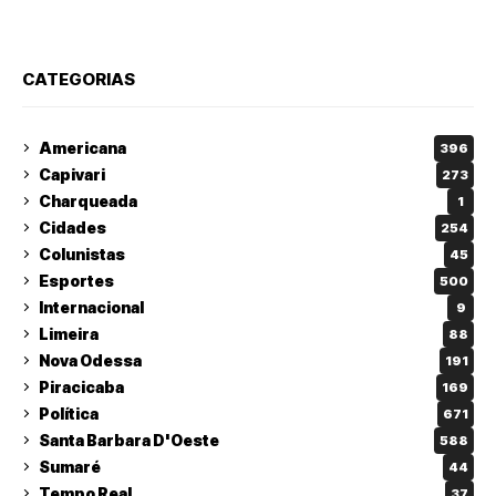
CATEGORIAS
Americana
396
Capivari
273
Charqueada
1
Cidades
254
Colunistas
45
Esportes
500
Internacional
9
Limeira
88
Nova Odessa
191
Piracicaba
169
Política
671
Santa Barbara D'Oeste
588
Sumaré
44
Tempo Real
37