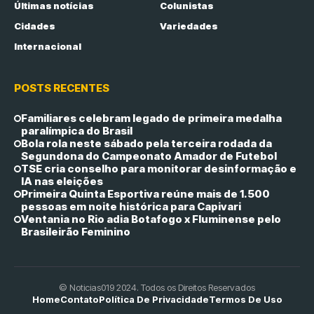
Últimas notícias
Colunistas
Cidades
Variedades
Internacional
POSTS RECENTES
Familiares celebram legado de primeira medalha
paralímpica do Brasil
Bola rola neste sábado pela terceira rodada da
Segundona do Campeonato Amador de Futebol
TSE cria conselho para monitorar desinformação e
IA nas eleições
Primeira Quinta Esportiva reúne mais de 1.500
pessoas em noite histórica para Capivari
Ventania no Rio adia Botafogo x Fluminense pelo
Brasileirão Feminino
© Noticias019 2024. Todos os Direitos Reservados
Home
Contato
Política De Privacidade
Termos De Uso