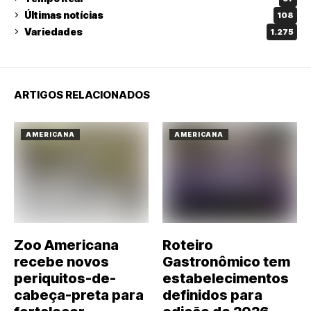
Últimas notícias
108
Variedades
1.275
ARTIGOS RELACIONADOS
AMERICANA
AMERICANA
Zoo Americana
Roteiro
recebe novos
Gastronômico tem
periquitos-de-
estabelecimentos
cabeça-preta para
definidos para