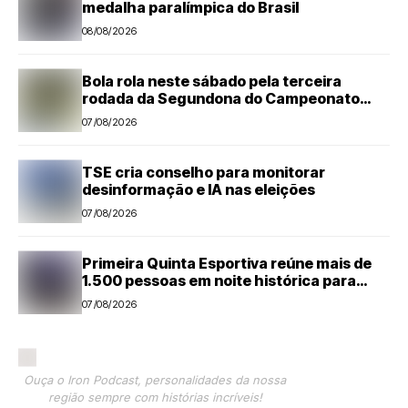
medalha paralímpica do Brasil
08/08/2026
Bola rola neste sábado pela terceira
rodada da Segundona do Campeonato
Amador de Futebol
07/08/2026
TSE cria conselho para monitorar
desinformação e IA nas eleições
07/08/2026
Primeira Quinta Esportiva reúne mais de
1.500 pessoas em noite histórica para
Capivari
07/08/2026
Ouça o Iron Podcast, personalidades da nossa
região sempre com histórias incríveis!