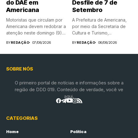
do DAE em
Desfile de 7 de
Americana
Setembro
Motoristas que circulam por
A Prefeitura de Americana,
Americana devem redobrar a
por meio da Secretaria de
atenção neste domingo (9)....
Cultura e Turismo,...
BY
REDAÇÃO
07/08/2026
BY
REDAÇÃO
06/08/2026
SOBRE NÓS
O primeiro portal de notícias e informações sobre a
região de DDD 019. Conteúdo de verdade, você ve
aqui.
CATEGORIAS
Home
Política